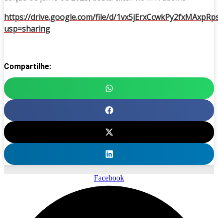
https://drive.google.com/file/d/1vx5jErxCcwkPy2fxMAxpRp
usp=sharing
Compartilhe:
Facebook