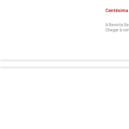
Centésima 
A Revista Se
Chegar à ce