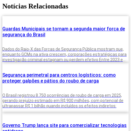
Notícias Relacionadas
Guardas Municipais se tornam a segunda maior força de
segurança do Brasil
Dados do Raio-X das Forças de Segurança Pública mostram que,
enquanto GCMs na ativa crescem, corporações estratégicas para
investigação criminal estagnam ou perdem efetivo Entre 2023 e
2025, o Brasil
Segurança perimetral para centros logísticos: como
proteger galpões e pátios do roubo de carga
O Brasil registrou 8.750 ocorrências de roubo de carga em 2025,
gerando prejuízo estimado em R$ 900 milhões, com potencial de
ultrapassar R$ 1 bilhão quando incluídos os efeitos indiretos:
Governo Trump lança site para comercializar tecnologias