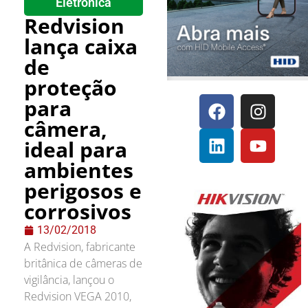
Eletrônica
Redvision
lança caixa
de
proteção
para
câmera,
ideal para
ambientes
perigosos e
corrosivos
13/02/2018
A Redvision, fabricante
britânica de câmeras de
vigilância, lançou o
Redvision VEGA 2010,