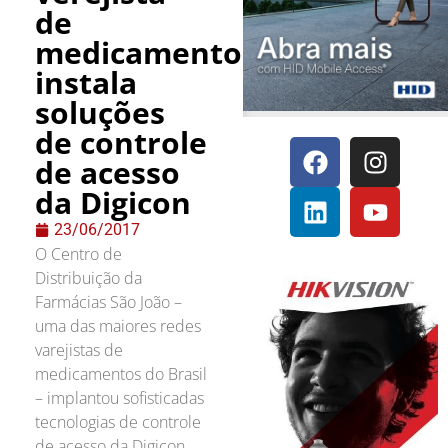
de
medicamentos
instala
soluções
de controle
de acesso
da Digicon
23/06/2017
O Centro de
Distribuição da
Farmácias São João –
uma das maiores redes
varejistas de
medicamentos do Brasil
– implantou sofisticadas
tecnologias de controle
de acesso da Digicon