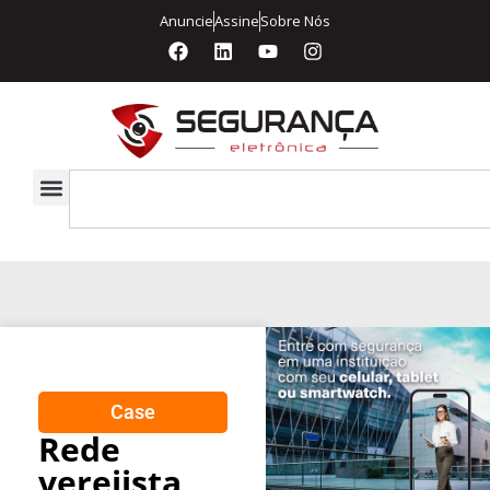
Anuncie
Assine
Sobre Nós
Case
Rede
verejista