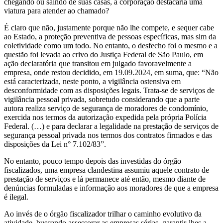
chegando ou saindo de suas casas, a corporação destacaria uma
viatura para atender ao chamado?
É claro que não, justamente porque não lhe compete, e sequer cabe
ao Estado, a proteção preventiva de pessoas específicas, mas sim da
coletividade como um todo. No entanto, o desfecho foi o mesmo e a
questão foi levada ao crivo do Justiça Federal de São Paulo, em
ação declaratória que transitou em julgado favoravelmente a
empresa, onde restou decidido, em 19.09.2024, em suma, que: “Não
está caracterizada, neste ponto, a vigilância ostensiva em
desconformidade com as disposições legais. Trata-se de serviços de
vigilância pessoal privada, sobretudo considerando que a parte
autora realiza serviço de segurança de moradores de condomínio,
exercida nos termos da autorização expedida pela própria Polícia
Federal. (…) e para declarar a legalidade na prestação de serviços de
segurança pessoal privada nos termos dos contratos firmados e das
disposições da Lei n° 7.102/83”.
No entanto, pouco tempo depois das investidas do órgão
fiscalizados, uma empresa clandestina assumiu aquele contrato de
prestação de serviços e lá permanece até então, mesmo diante de
denúncias formuladas e informação aos moradores de que a empresa
é ilegal.
Ao invés de o órgão fiscalizador trilhar o caminho evolutivo da
atividade, buscando assessorar as empresas sérias, garantir-lhes a