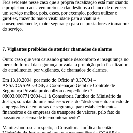
Fica evidente nesse caso que a própria fiscalização está municiando
e propiciando aos aventureiros e clandestinos a chance de oferecer
um serviço melhor, pois, esses, por exemplo, podem utilizar o
giroflex, trazendo maior visibilidade para a viatura e,
consequentemente, maior segurança para os prestadores e tomadores
do serviço.
7. Vigilantes proibidos de atender chamados de alarme
Outro caso que vem causando grande desconforto e insegurança no
mercado formal da segurança privada: a proibição pelo fiscalizador
do atendimento, por vigilantes, de chamados de alarmes.
Em 13.10.2004, por meio do Ofício nº 3.376/04 –
ASS/CCASP/CGCSP, a Coordenação Geral de Controle de
Segurança Privada protocolizou o expediente nº
08003.000771/2004-11, à Consultoria Jurídica do Ministério da
Justiça, solicitando uma análise acerca do “deslocamento armado de
empregados de empresas de segurança para estabelecimentos
financeiros e de empresas de transporte de valores, pelo fato de
possuírem sistema de telemonitoramento”
Manifestando-se a respeito, a Consultoria Jurídica do então
Ministério da Justiça ponderou que nas reuniões da CCASP de