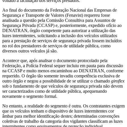
voltado à facilitação dos serviços prestados.
Ao final do documento da Federação Nacional das Empresas de
Segurança e Transporte de Valores (Fenavist) requereu fosse
analisada a questão pela Comissão Consultiva para Assuntos de
Segurança Privada (CCASP) e, posteriormente, expedido ofício ao
DENATRAN, órgão competente para autorizar a utilização das
luzes intermitentes, solicitando a inclusão dos veículos utilizados
para a prestação de serviços de segurança privada fossem incluídos
no rol dos prestadores de serviços de utilidade pública, como
diversos outros veículos já são.
Acontece que, após analisar o documento protocolado pela
Federação, a Polícia Federal sequer incluiu em pauta para discussão
na CCASP e muito menos encaminhou ao DENATRAN, conforme
requerido. O órgão tão somente invadiu competência exclusiva de
outro órgão e negou a possibilidade de se utilizar o chamado
giroflex
sob o fundamento de que veículos de segurança privada não devem
ser caracterizados como de utilidade pública, apequenando
novamente o segmento formal.
No entanto, a realidade do segmento é outra. Os contratantes exigem
que os veículos tenham o dispositivo de luzes intermitentes cor
âmbar para melhor identificação destes; determinadas convenções
coletivas de trabalho da categoria dos vigilantes classificam as luzes
intermitentes como equipamentos de proteção individual