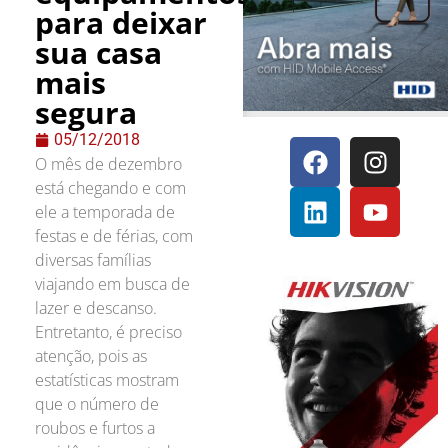
para deixar
sua casa
mais
segura
05/12/2018
O mês de dezembro
está chegando e com
ele a temporada de
festas e de férias, com
diversas famílias
viajando em busca de
lazer e descanso.
Entretanto, é preciso
atenção, pois as
estatísticas mostram
que o número de
roubos e furtos a