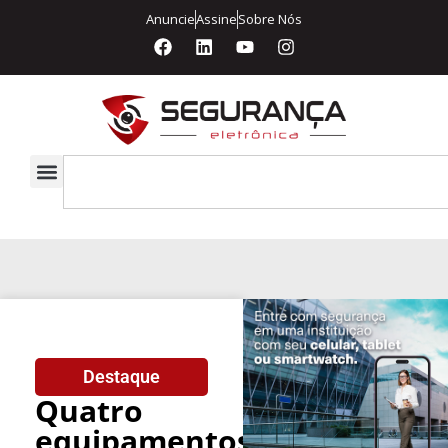
Anuncie
Assine
Sobre Nós
Destaque
Quatro
equipamentos