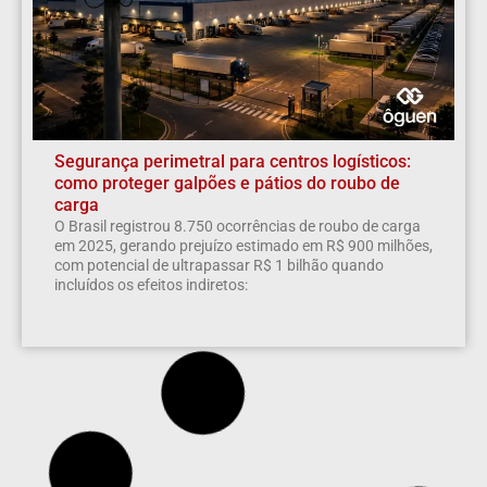
Segurança perimetral para centros logísticos:
como proteger galpões e pátios do roubo de
carga
O Brasil registrou 8.750 ocorrências de roubo de carga
em 2025, gerando prejuízo estimado em R$ 900 milhões,
com potencial de ultrapassar R$ 1 bilhão quando
incluídos os efeitos indiretos: