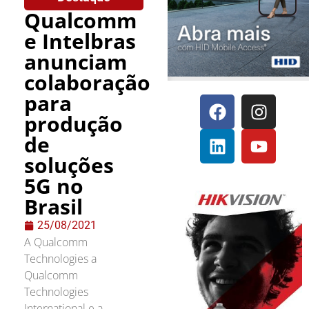
Qualcomm
e Intelbras
anunciam
colaboração
para
produção
de
soluções
5G no
Brasil
25/08/2021
A Qualcomm
Technologies a
Qualcomm
Technologies
International e a