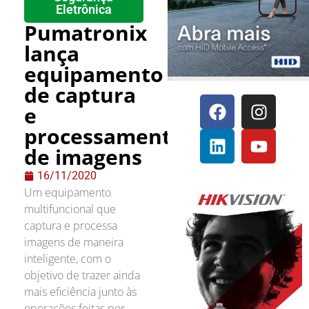
Eletrônica
Pumatronix
lança
equipamento
de captura
e
processamento
de imagens
16/11/2020
Um equipamento
multifuncional que
captura e processa
imagens de maneira
inteligente, com o
objetivo de trazer ainda
mais eficiência junto às
operações feitas por