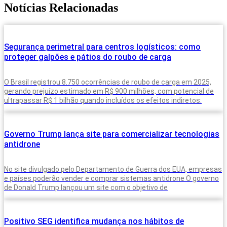
Notícias Relacionadas
Segurança perimetral para centros logísticos: como
proteger galpões e pátios do roubo de carga
O Brasil registrou 8.750 ocorrências de roubo de carga em 2025,
gerando prejuízo estimado em R$ 900 milhões, com potencial de
ultrapassar R$ 1 bilhão quando incluídos os efeitos indiretos:
Governo Trump lança site para comercializar tecnologias
antidrone
No site divulgado pelo Departamento de Guerra dos EUA, empresas
e países poderão vender e comprar sistemas antidrone O governo
de Donald Trump lançou um site com o objetivo de
Positivo SEG identifica mudança nos hábitos de