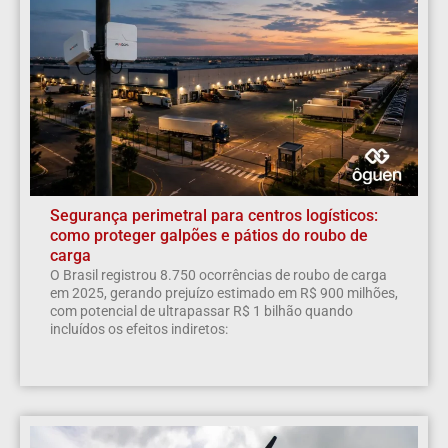
Segurança perimetral para centros logísticos:
como proteger galpões e pátios do roubo de
carga
O Brasil registrou 8.750 ocorrências de roubo de carga
em 2025, gerando prejuízo estimado em R$ 900 milhões,
com potencial de ultrapassar R$ 1 bilhão quando
incluídos os efeitos indiretos: