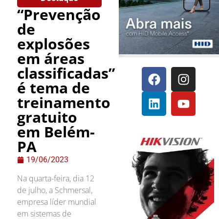
“Prevenção
de
explosões
em áreas
classificadas”
é tema de
treinamento
gratuito
em Belém-
PA
19/06/2023
Na quarta-feira, dia 12
de julho, a Schmersal,
empresa líder mundial
em sistemas de