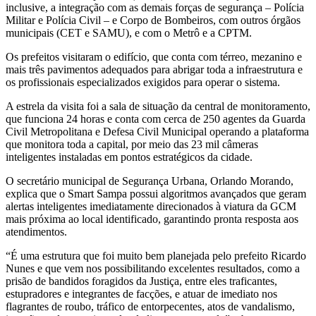
inclusive, a integração com as demais forças de segurança – Polícia
Militar e Polícia Civil – e Corpo de Bombeiros, com outros órgãos
municipais (CET e SAMU), e com o Metrô e a CPTM.
Os prefeitos visitaram o edifício, que conta com térreo, mezanino e
mais três pavimentos adequados para abrigar toda a infraestrutura e
os profissionais especializados exigidos para operar o sistema.
A estrela da visita foi a sala de situação da central de monitoramento,
que funciona 24 horas e conta com cerca de 250 agentes da Guarda
Civil Metropolitana e Defesa Civil Municipal operando a plataforma
que monitora toda a capital, por meio das 23 mil câmeras
inteligentes instaladas em pontos estratégicos da cidade.
O secretário municipal de Segurança Urbana, Orlando Morando,
explica que o Smart Sampa possui algoritmos avançados que geram
alertas inteligentes imediatamente direcionados à viatura da GCM
mais próxima ao local identificado, garantindo pronta resposta aos
atendimentos.
“É uma estrutura que foi muito bem planejada pelo prefeito Ricardo
Nunes e que vem nos possibilitando excelentes resultados, como a
prisão de bandidos foragidos da Justiça, entre eles traficantes,
estupradores e integrantes de facções, e atuar de imediato nos
flagrantes de roubo, tráfico de entorpecentes, atos de vandalismo,