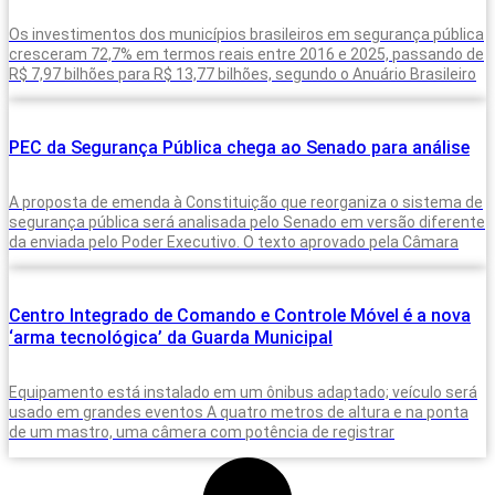
Os investimentos dos municípios brasileiros em segurança pública
cresceram 72,7% em termos reais entre 2016 e 2025, passando de
R$ 7,97 bilhões para R$ 13,77 bilhões, segundo o Anuário Brasileiro
PEC da Segurança Pública chega ao Senado para análise
A proposta de emenda à Constituição que reorganiza o sistema de
segurança pública será analisada pelo Senado em versão diferente
da enviada pelo Poder Executivo. O texto aprovado pela Câmara
Centro Integrado de Comando e Controle Móvel é a nova
‘arma tecnológica’ da Guarda Municipal
Equipamento está instalado em um ônibus adaptado; veículo será
usado em grandes eventos A quatro metros de altura e na ponta
de um mastro, uma câmera com potência de registrar