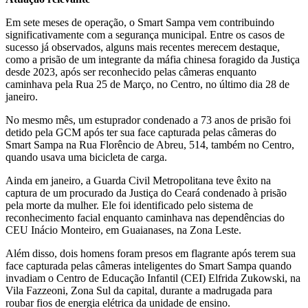
Em sete meses de operação, o Smart Sampa vem contribuindo
significativamente com a segurança municipal. Entre os casos de
sucesso já observados, alguns mais recentes merecem destaque,
como a prisão de um integrante da máfia chinesa foragido da Justiça
desde 2023, após ser reconhecido pelas câmeras enquanto
caminhava pela Rua 25 de Março, no Centro, no último dia 28 de
janeiro.
No mesmo mês, um estuprador condenado a 73 anos de prisão foi
detido pela GCM após ter sua face capturada pelas câmeras do
Smart Sampa na Rua Florêncio de Abreu, 514, também no Centro,
quando usava uma bicicleta de carga.
Ainda em janeiro, a Guarda Civil Metropolitana teve êxito na
captura de um procurado da Justiça do Ceará condenado à prisão
pela morte da mulher. Ele foi identificado pelo sistema de
reconhecimento facial enquanto caminhava nas dependências do
CEU Inácio Monteiro, em Guaianases, na Zona Leste.
Além disso, dois homens foram presos em flagrante após terem sua
face capturada pelas câmeras inteligentes do Smart Sampa quando
invadiam o Centro de Educação Infantil (CEI) Elfrida Zukowski, na
Vila Fazzeoni, Zona Sul da capital, durante a madrugada para
roubar fios de energia elétrica da unidade de ensino.