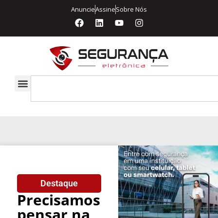
Anuncie
Assine
Sobre Nós
Destaque
Precisamos
pensar na