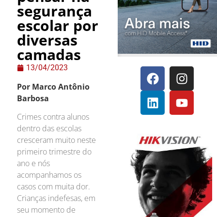
segurança
escolar por
diversas
camadas
13/04/2023
Por Marco Antônio
Barbosa
Crimes contra alunos
dentro das escolas
cresceram muito neste
primeiro trimestre do
ano e nós
acompanhamos os
casos com muita dor.
Crianças indefesas, em
seu momento de