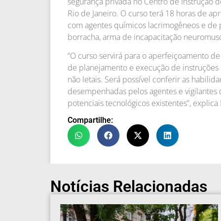
segurança privada no Centro de Instrução
Rio de Janeiro. O curso terá 18 horas de apr
com agentes químicos lacrimogêneos e de pi
borracha, arma de incapacitação neuromusc
“O curso servirá para o aperfeiçoamento de
de planejamento e execução de instruções 
não letais. Será possível conferir as habili
desempenhadas pelos agentes e vigilantes d
potenciais tecnológicos existentes”, explic
Compartilhe:
Notícias Relacionadas