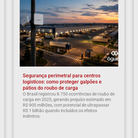
Segurança perimetral para centros
logísticos: como proteger galpões e
pátios do roubo de carga
O Brasil registrou 8.750 ocorrências de roubo de
carga em 2025, gerando prejuízo estimado em
R$ 900 milhões, com potencial de ultrapassar
R$ 1 bilhão quando incluídos os efeitos
indiretos: