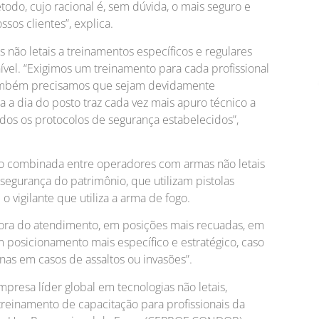
odo, cujo racional é, sem dúvida, o mais seguro e
os clientes”, explica.
não letais a treinamentos específicos e regulares
nível. “Exigimos um treinamento para cada profissional
ambém precisamos que sejam devidamente
 a dia do posto traz cada vez mais apuro técnico a
odos os protocolos de segurança estabelecidos”,
ção combinada entre operadores com armas não letais
segurança do patrimônio, que utilizam pistolas
o vigilante que utiliza a arma de fogo.
 fora do atendimento, em posições mais recuadas, em
um posicionamento mais específico e estratégico, caso
enas em casos de assaltos ou invasões”.
esa líder global em tecnologias não letais,
treinamento de capacitação para profissionais da