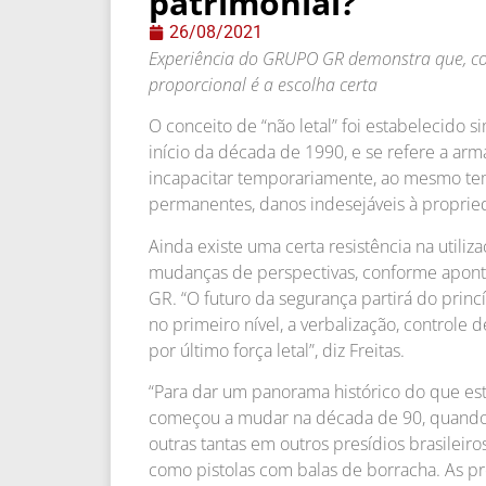
patrimonial?
26/08/2021
Experiência do GRUPO GR demonstra que, co
proporcional é a escolha certa
O conceito de “não letal” foi estabelecido
início da década de 1990, e se refere a ar
incapacitar temporariamente, ao mesmo t
permanentes, danos indesejáveis à propr
Ainda existe uma certa resistência na utiliz
mudanças de perspectivas, conforme aponta
GR. “O futuro da segurança partirá do princí
no primeiro nível, a verbalização, controle d
por último força letal”, diz Freitas.
“Para dar um panorama histórico do que es
começou a mudar na década de 90, quando h
outras tantas em outros presídios brasileiro
como pistolas com balas de borracha. As 