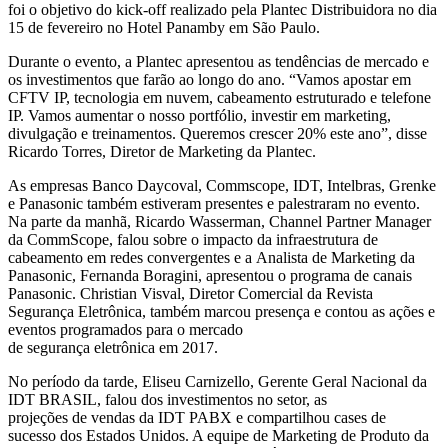
foi o objetivo do kick-off realizado pela Plantec Distribuidora no dia
15 de fevereiro no Hotel Panamby em São Paulo.
Durante o evento, a Plantec apresentou as tendências de mercado e
os investimentos que farão ao longo do ano. “Vamos apostar em
CFTV IP, tecnologia em nuvem, cabeamento estruturado e telefone
IP. Vamos aumentar o nosso portfólio, investir em marketing,
divulgação e treinamentos. Queremos crescer 20% este ano”, disse
Ricardo Torres, Diretor de Marketing da Plantec.
As empresas Banco Daycoval, Commscope, IDT, Intelbras, Grenke
e Panasonic também estiveram presentes e palestraram no evento.
Na parte da manhã, Ricardo Wasserman, Channel Partner Manager
da CommScope, falou sobre o impacto da infraestrutura de
cabeamento em redes convergentes e a Analista de Marketing da
Panasonic, Fernanda Boragini, apresentou o programa de canais
Panasonic. Christian Visval, Diretor Comercial da Revista
Segurança Eletrônica, também marcou presença e contou as ações e
eventos programados para o mercado
de segurança eletrônica em 2017.
No período da tarde, Eliseu Carnizello, Gerente Geral Nacional da
IDT BRASIL, falou dos investimentos no setor, as
projeções de vendas da IDT PABX e compartilhou cases de
sucesso dos Estados Unidos. A equipe de Marketing de Produto da