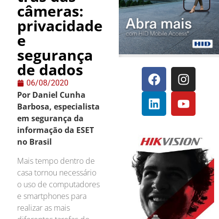
câmeras:
privacidade
e
segurança
de dados
06/08/2020
Por Daniel Cunha
Barbosa, especialista
em segurança da
informação da ESET
no Brasil
Mais tempo dentro de
casa tornou necessário
o uso de computadores
e smartphones para
realizar as mais