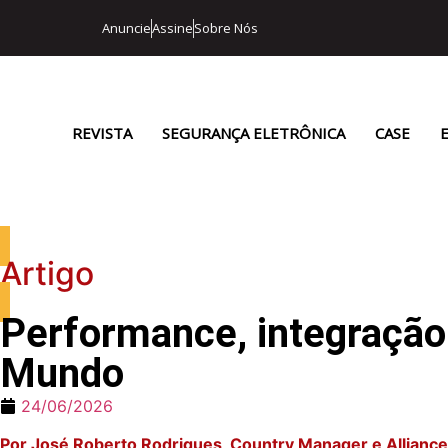
Anuncie
Assine
Sobre Nós
REVISTA
SEGURANÇA ELETRÔNICA
CASE
Artigo
Performance, integração 
Mundo
24/06/2026
Por José Roberto Rodrigues, Country Manager e Allianc