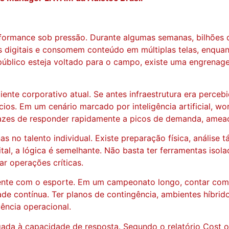
formance sob pressão. Durante algumas semanas, bilhões
s digitais e consomem conteúdo em múltiplas telas, enqua
público esteja voltado para o campo, existe uma engrenage
ente corporativo atual. Se antes infraestrutura era perceb
ios. Em um cenário marcado por inteligência artificial, w
zes de responder rapidamente a picos de demanda, ameaça
 no talento individual. Existe preparação física, análise t
l, a lógica é semelhante. Não basta ter ferramentas isolad
ar operações críticas.
ente com o esporte. Em um campeonato longo, contar com a
 contínua. Ter planos de contingência, ambientes híbrido
ência operacional.
ada à capacidade de resposta. Segundo o relatório Cost o