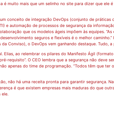
é muito mais que um selinho no site para dizer que ele é 
 conceito de integração DevOps (conjunto de práticas qu
 TI) e automação de processos de segurança da informação
olaboração que os modelos ágeis impõem às equipes. “As 
e desenvolvimento seguros e flexíveis é o melhor caminh
s da Conviso), o DevOps vem ganhando destaque. Tudo, a p
l. Elias, ao relembrar os pilares do Manifesto Ágil (form
pré-requisito”. O CEO lembra que a segurança não deve se
 não apenas do time de programação. “Todos têm que ter o
ão, não há uma receita pronta para garantir segurança. N
ferença é que existem empresas mais maduras do que outras
 ele.