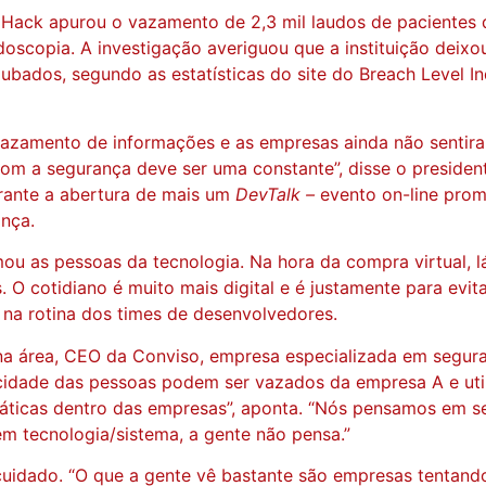
Hack apurou o vazamento de 2,3 mil laudos de pacientes d
oscopia. A investigação averiguou que a instituição deixo
oubados, segundo as estatísticas do site do Breach Level 
zamento de informações e as empresas ainda não sentiram
 a segurança deve ser uma constante”, disse o president
urante a abertura de mais um
DevTalk –
evento on-line pro
nça.
u as pessoas da tecnologia. Na hora da compra virtual, 
s. O cotidiano é muito mais digital e é justamente para ev
 na rotina dos times de desenvolvedores.
e na área, CEO da Conviso, empresa especializada em segur
idade das pessoas podem ser vazados da empresa A e utili
ráticas dentro das empresas”, aponta. “Nós pensamos em 
em tecnologia/sistema, a gente não pensa.”
cuidado. “O que a gente vê bastante são empresas tentand