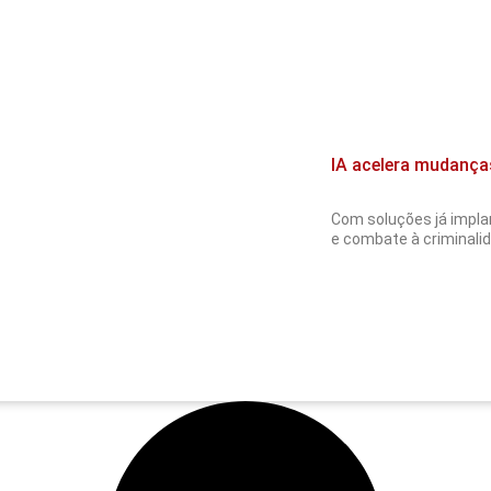
IA acelera mudança
Com soluções já implan
e combate à criminalida