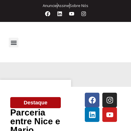
Anuncie
Assine
Sobre Nós
Segurança Eletrônica
Destaque
Parceria
entre Nice e
Mario