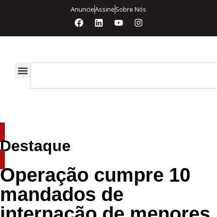
Anuncie
Assine
Sobre Nós
Destaque
Operação cumpre 10
mandados de
internação de menores