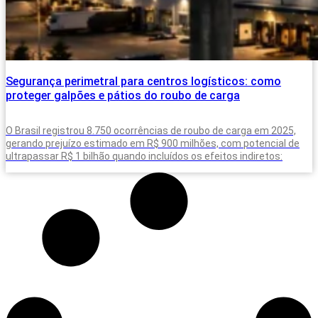
Segurança perimetral para centros logísticos: como
proteger galpões e pátios do roubo de carga
O Brasil registrou 8.750 ocorrências de roubo de carga em 2025,
gerando prejuízo estimado em R$ 900 milhões, com potencial de
ultrapassar R$ 1 bilhão quando incluídos os efeitos indiretos: