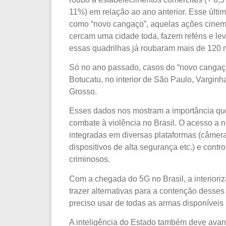
11%) em relação ao ano anterior. Esse últi
como “novo cangaço”, aquelas ações cinema
cercam uma cidade toda, fazem reféns e le
essas quadrilhas já roubaram mais de 120 m
Só no ano passado, casos do “novo cangaço
Botucatu, no interior de São Paulo, Vargin
Grosso.
Esses dados nos mostram a importância que
combate à violência no Brasil. O acesso a 
integradas em diversas plataformas (câmeras,
dispositivos de alta segurança etc.) e contr
criminosos.
Com a chegada do 5G no Brasil, a interior
trazer alternativas para a contenção desse
preciso usar de todas as armas disponíveis
A inteligência do Estado também deve avanç