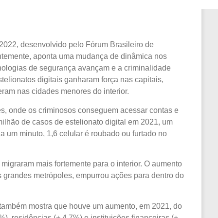
2022, desenvolvido pelo Fórum Brasileiro de
centemente, aponta uma mudança de dinâmica nos
ecnologias de segurança avançam e a criminalidade
telionatos digitais ganharam força nas capitais,
eram nas cidades menores do interior.
res, onde os criminosos conseguem acessar contas e
milhão de casos de estelionato digital em 2021, um
 um minuto, 1,6 celular é roubado ou furtado no
 migraram mais fortemente para o interior. O aumento
as grandes metrópoles, empurrou ações para dentro do
a também mostra que houve um aumento, em 2021, do
, residências (+ 4,7%) e instituições financeiras (+