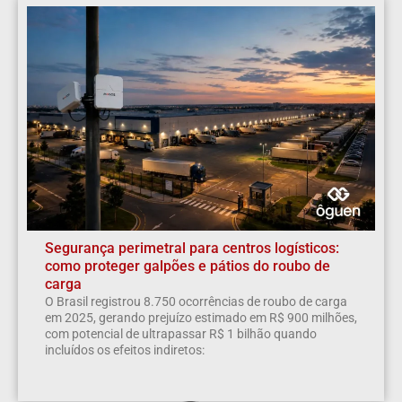
Segurança perimetral para centros logísticos:
como proteger galpões e pátios do roubo de
carga
O Brasil registrou 8.750 ocorrências de roubo de carga
em 2025, gerando prejuízo estimado em R$ 900 milhões,
com potencial de ultrapassar R$ 1 bilhão quando
incluídos os efeitos indiretos: