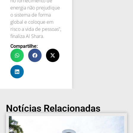
no fornecimento de
energia não prejudique
o sistema de forma
global e coloque em
risco a vida de pessoas”,
finaliza Al Shara.
Compartilhe:
Notícias Relacionadas