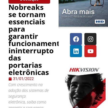
Nobreaks
se tornam
essenciais
para
garantir
funcionamento
ininterrupto
das
portarias
eletrônicas
31/01/2022
Com crescimento na
adoção dos sistemas de
segurança
eletrônica, saiba como
garantir a segurança