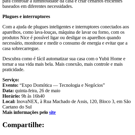
para controlar a luminosidade da casa e criar cenários eficientes
baseados em diferentes necessidades.
Plugues e interruptores
Com a ajuda de plugues inteligentes e interruptores conectados aos
aparelhos, como lava-louças, máquina de lavar ou forno, com os
produtos Nice é possível ligar ou desligar os aparelhos quando
necessário, monitorar e medir o consumo de energia e evitar que a
casa sobrecarregue.
Descubra como é fácil automatizar sua casa com o Yubii Home e
tornar a sua vida mais bela. Mais conexão, mais controle e mais
praticidade.
Serviço:
Evento:
“Expo Domótica — Tecnologia e Negócios”
Data:
quinta-feira, 26 de maio
Horário:
9h às 16h40
Local:
InovaNEX, à Rua Machado de Assis, 120, Bloco 3, em São
Caetano do Sul
Mais informações pelo
site
Compartilhe: