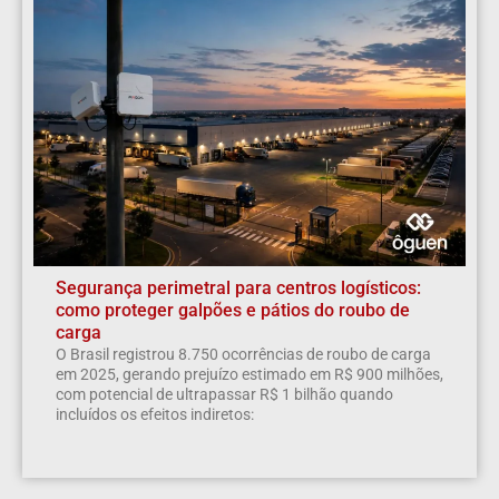
Segurança perimetral para centros logísticos:
como proteger galpões e pátios do roubo de
carga
O Brasil registrou 8.750 ocorrências de roubo de carga
em 2025, gerando prejuízo estimado em R$ 900 milhões,
com potencial de ultrapassar R$ 1 bilhão quando
incluídos os efeitos indiretos: