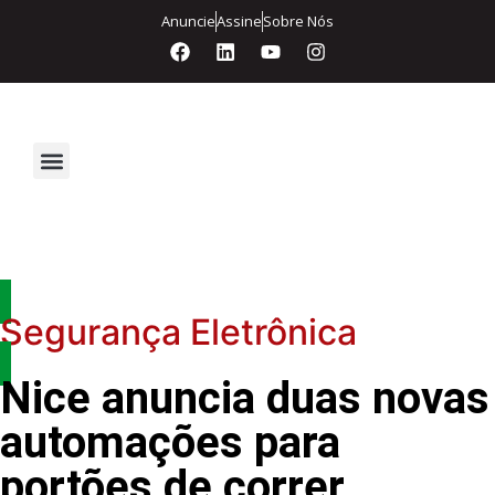
Anuncie
Assine
Sobre Nós
Segurança Eletrônica
Segurança Eletrônica
Nice anuncia duas novas
automações para
portões de correr