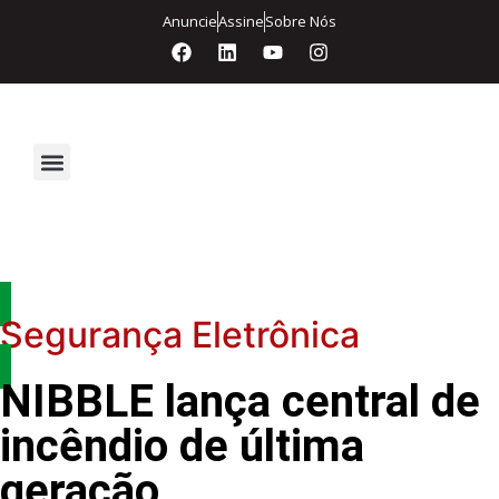
Anuncie
Assine
Sobre Nós
Segurança Eletrônica
Segurança Eletrônica
NIBBLE lança central de
incêndio de última
geração