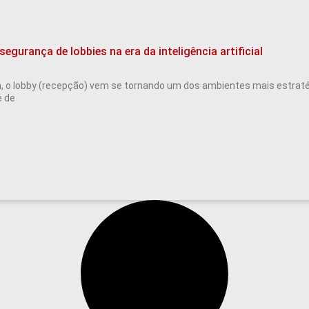
segurança de lobbies na era da inteligência artificial
m, o lobby (recepção) vem se tornando um dos ambientes mais estraté
e de