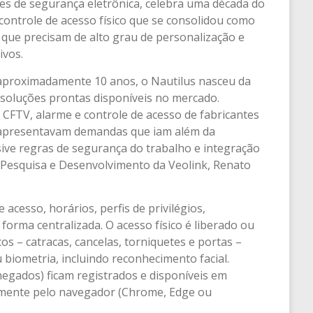
ões de segurança eletrônica, celebra uma década do
 controle de acesso físico que se consolidou como
 que precisam de alto grau de personalização e
tivos.
aproximadamente 10 anos, o Nautilus nasceu da
 soluções prontas disponíveis no mercado.
CFTV, alarme e controle de acesso de fabricantes
 apresentavam demandas que iam além da
usive regras de segurança do trabalho e integração
e Pesquisa e Desenvolvimento da Veolink, Renato
acesso, horários, perfis de privilégios,
forma centralizada. O acesso físico é liberado ou
s – catracas, cancelas, torniquetes e portas –
u biometria, incluindo reconhecimento facial.
egados) ficam registrados e disponíveis em
tamente pelo navegador (Chrome, Edge ou