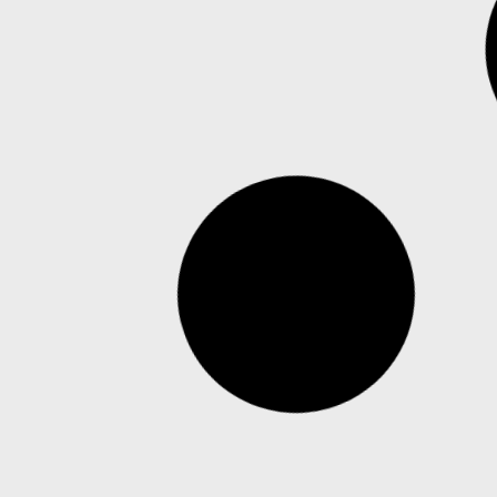
Governo Trump lança site para
comercializar tecnologias antidrone
No site divulgado pelo Departamento de Guerra
dos EUA, empresas e países poderão vender e
comprar sistemas antidrone O governo de
Donald Trump lançou um site com o objetivo de