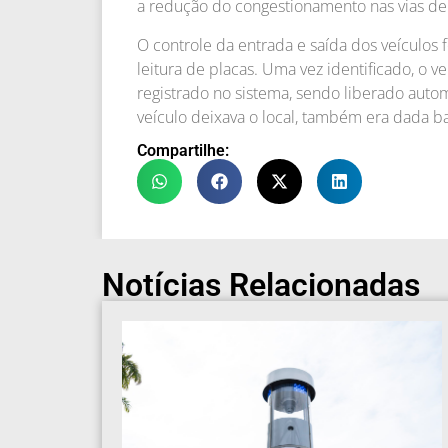
a redução do congestionamento nas vias de a
O controle da entrada e saída dos veículos 
leitura de placas. Uma vez identificado, o v
registrado no sistema, sendo liberado auto
veículo deixava o local, também era dada bai
Compartilhe:
Notícias Relacionadas