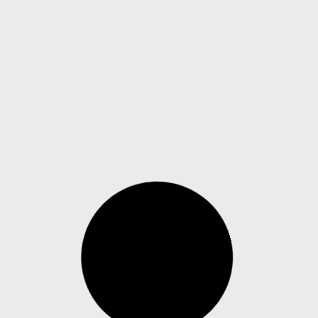
Escolas passam a usar drones com spray
de pimenta contra atiradores nos Estados
Unidos
Dados citados pelo The Guardian indicam que
mais de 398 mil alunos foram expostos à
violência por armas de fogo em instituições de
ensino desde 1999 Em um país marcado