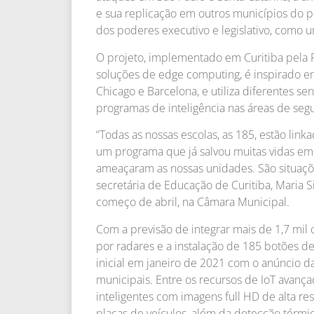
e sua replicação em outros municípios do p
dos poderes executivo e legislativo, como u
O projeto, implementado em Curitiba pela 
soluções de edge computing, é inspirado e
Chicago e Barcelona, e utiliza diferentes se
programas de inteligência nas áreas de segur
“Todas as nossas escolas, as 185, estão lin
um programa que já salvou muitas vidas em 
ameaçaram as nossas unidades. São situaçõe
secretária de Educação de Curitiba, Maria Si
começo de abril, na Câmara Municipal.
Com a previsão de integrar mais de 1,7 mil
por radares e a instalação de 185 botões d
inicial em janeiro de 2021 com o anúncio 
municipais. Entre os recursos de IoT avanç
inteligentes com imagens full HD de alta r
placas de veículos, além da detecção térmi