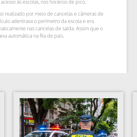
cesso às escolas, nos horários de pico.
foi realizado por meio de cancelas e câmeras de
eículo adentrava o perímetro da escola e era
maticamente nas cancelas de saída. Assim que o
xa automática na fila de pais.