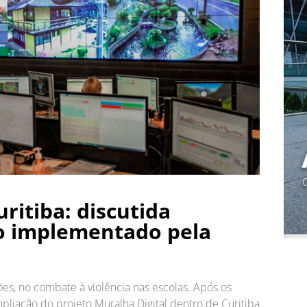
ritiba: discutida
o implementado pela
ões, no combate à violência nas escolas. Após os
pliação do projeto Muralha Digital dentro de Curitiba