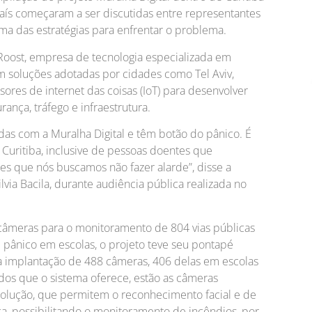
aís começaram a ser discutidas entre representantes
ma das estratégias para enfrentar o problema.
Roost, empresa de tecnologia especializada em
m soluções adotadas por cidades como Tel Aviv,
nsores de internet das coisas (IoT) para desenvolver
ança, tráfego e infraestrutura.
kadas com a Muralha Digital e têm botão do pânico. É
Curitiba, inclusive de pessoas doentes que
s que nós buscamos não fazer alarde”, disse a
lvia Bacila, durante audiência pública realizada no
 câmeras para o monitoramento de 804 vias públicas
e pânico em escolas, o projeto teve seu pontapé
da implantação de 488 câmeras, 406 delas em escolas
ados que o sistema oferece, estão as câmeras
esolução, que permitem o reconhecimento facial e de
ca, possibilitando o monitoramento de incêndios, por