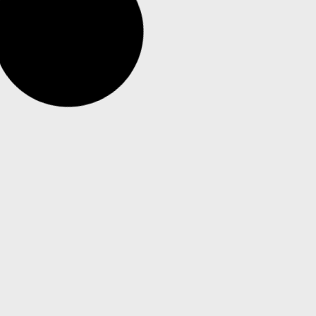
Positivo SEG identifica mudança nos
hábitos de videomonitoramento em
pequenos negócios
Câmeras Wi-Fi, que eram usadas para fins de
segurança residencial, passam a apoiar as
rotinas operacionais de empreendedores, que as
utilizam para acompanhar operações, equipes e
situações do dia a