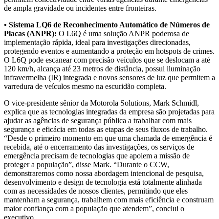
de ampla gravidade ou incidentes entre fronteiras.
• Sistema LQ6 de Reconhecimento Automático de Números de
Placas (ANPR):
O L6Q é uma solução ANPR poderosa de
implementação rápida, ideal para investigações direcionadas,
protegendo eventos e aumentando a proteção em hotspots de crimes.
O L6Q pode escanear com precisão veículos que se deslocam a até
120 km/h, alcança até 23 metros de distância, possui iluminação
infravermelha (IR) integrada e novos sensores de luz que permitem a
varredura de veículos mesmo na escuridão completa.
O vice-presidente sênior da Motorola Solutions, Mark Schmidl,
explica que as tecnologias integradas da empresa são projetadas para
ajudar as agências de segurança pública a trabalhar com mais
segurança e eficácia em todas as etapas de seus fluxos de trabalho.
“Desde o primeiro momento em que uma chamada de emergência é
recebida, até o encerramento das investigações, os serviços de
emergência precisam de tecnologias que apoiem a missão de
proteger a população”, disse Mark. “Durante o CCW,
demonstraremos como nossa abordagem intencional de pesquisa,
desenvolvimento e design de tecnologia está totalmente alinhada
com as necessidades de nossos clientes, permitindo que eles
mantenham a segurança, trabalhem com mais eficiência e construam
maior confiança com a população que atendem”, conclui o
executivo.