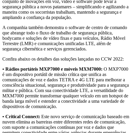
conjunto de inovações em voz, vídeo e software pode levar a
segurança pública a novos patamares – simplificando e agilizando a
maneira como os socorristas trabalham, mantendo a segurança e
ampliando a confiança da população.
A companhia também demonstra o software de centro de comando
que abrange todo o fluxo de trabalho de segurança pública,
bodycams e soluções de vídeo fixas e para veículos, Rádio Móvel
Terrestre (LMR) e comunicações unificadas LTE, além de
segurança cibernética e serviços gerenciados.
Confira abaixo os detalhes das soluções lançadas no CCW 2022:
• Rádios portáteis MXP7000 e móveis MXM7000:
O MXP7000
é um dispositivo portátil de missão crítica que unifica as
comunicações de voz e dados TETRA e 4G LTE para melhorar a
consciência situacional, segurança e produtividade para a segurança
militar e pública. Com sua conectividade LTE, a versatilidade do
MXM7000 permite transformar qualquer veículo em um hotspot de
banda larga móvel e estender a conectividade a uma variedade de
dispositivos de comunicação.
• Critical Connect:
Este novo serviço de comunicação baseado em
nuvem elimina as barreiras entre diferentes redes de comunicação,
com suporte a comunicações contínuas por voz e dados que
permitem conectividade entre várias agências durante emergências