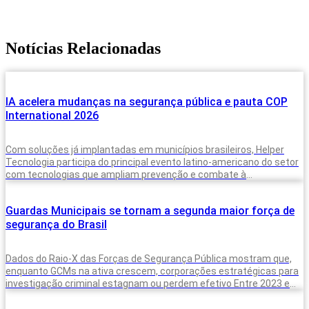
Notícias Relacionadas
IA acelera mudanças na segurança pública e pauta COP
International 2026
Com soluções já implantadas em municípios brasileiros, Helper
Tecnologia participa do principal evento latino-americano do setor
com tecnologias que ampliam prevenção e combate à
criminalidade A inteligência artificial deixou de
Guardas Municipais se tornam a segunda maior força de
segurança do Brasil
Dados do Raio-X das Forças de Segurança Pública mostram que,
enquanto GCMs na ativa crescem, corporações estratégicas para
investigação criminal estagnam ou perdem efetivo Entre 2023 e
2025, o Brasil