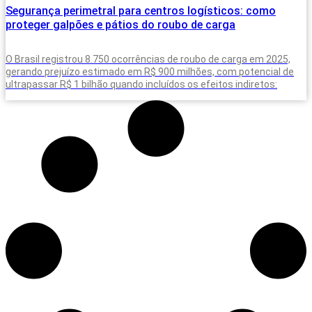
Segurança perimetral para centros logísticos: como
proteger galpões e pátios do roubo de carga
O Brasil registrou 8.750 ocorrências de roubo de carga em 2025,
gerando prejuízo estimado em R$ 900 milhões, com potencial de
ultrapassar R$ 1 bilhão quando incluídos os efeitos indiretos: