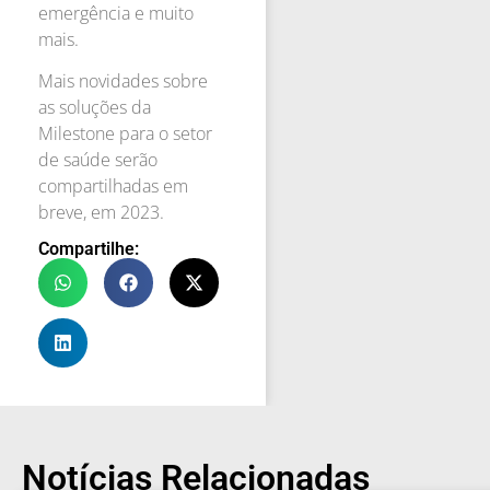
emergência e muito
mais.
Mais novidades sobre
as soluções da
Milestone para o setor
de saúde serão
compartilhadas em
breve, em 2023.
Compartilhe:
Notícias Relacionadas