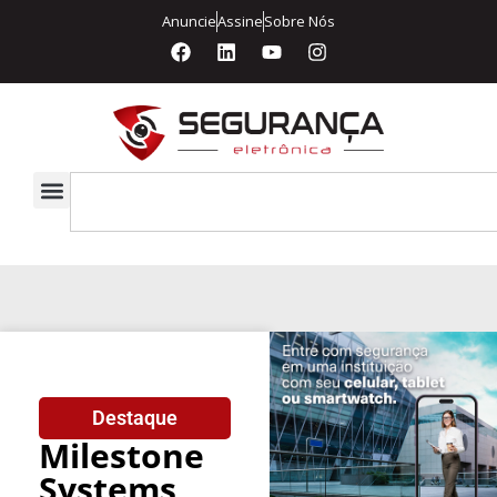
Anuncie
Assine
Sobre Nós
Destaque
Milestone
Systems