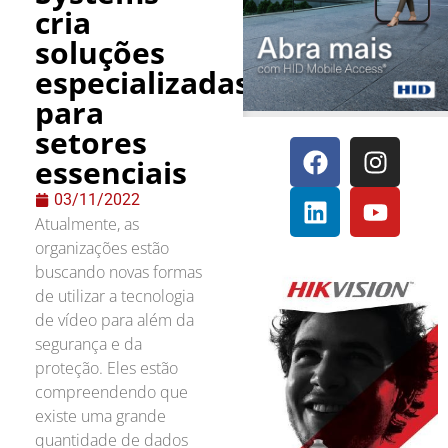
cria
soluções
especializadas
para
setores
essenciais
03/11/2022
Atualmente, as
organizações estão
buscando novas formas
de utilizar a tecnologia
de vídeo para além da
segurança e da
proteção. Eles estão
compreendendo que
existe uma grande
quantidade de dados