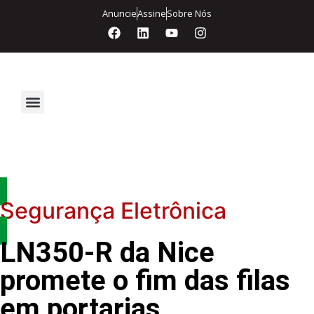
Anuncie
Assine
Sobre Nós
Segurança Eletrônica
Segurança Eletrônica
LN350-R da Nice
promete o fim das filas
em portarias