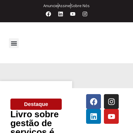
Anuncie
Assine
Sobre Nós
Segurança Eletrônica
Destaque
Livro sobre
gestão de
serviços é