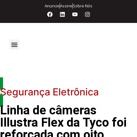
Anuncie
Assine
Sobre Nós
Segurança Eletrônica
Segurança Eletrônica
Linha de câmeras
Illustra Flex da Tyco foi
reforçada com oito