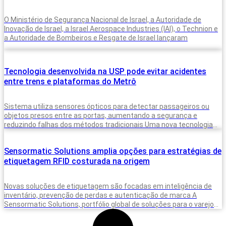
O Ministério de Segurança Nacional de Israel, a Autoridade de
Inovação de Israel, a Israel Aerospace Industries (IAI), o Technion e
a Autoridade de Bombeiros e Resgate de Israel lançaram
Tecnologia desenvolvida na USP pode evitar acidentes
entre trens e plataformas do Metrô
Sistema utiliza sensores ópticos para detectar passageiros ou
objetos presos entre as portas, aumentando a segurança e
reduzindo falhas dos métodos tradicionais Uma nova tecnologia
desenvolvida para monitorar a presença
Sensormatic Solutions amplia opções para estratégias de
etiquetagem RFID costurada na origem
Novas soluções de etiquetagem são focadas em inteligência de
inventário, prevenção de perdas e autenticação de marca A
Sensormatic Solutions, portfólio global de soluções para o varejo
da Johnson Controls,