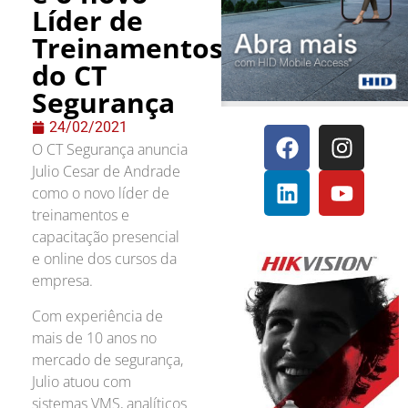
Líder de
Treinamentos
do CT
Segurança
24/02/2021
O CT Segurança anuncia
Julio Cesar de Andrade
como o novo líder de
treinamentos e
capacitação presencial
e online dos cursos da
empresa.
Com experiência de
mais de 10 anos no
mercado de segurança,
Julio atuou com
sistemas VMS, analíticos