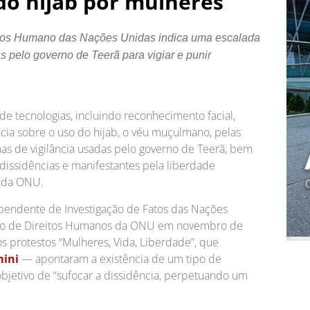
do hijab por mulheres
eitos Humano das Nações Unidas indica uma escalada
as pelo governo de Teerã para vigiar e punir
de tecnologias, incluindo reconhecimento facial,
ância sobre o uso do hijab, o véu muçulmano, pelas
as de vigilância usadas pelo governo de Teerã, bem
issidências e manifestantes pela liberdade
o da ONU.
ependente de Investigação de Fatos das Nações
ho de Direitos Humanos da ONU em novembro de
s protestos “Mulheres, Vida, Liberdade”, que
ini
— apontaram a existência de um tipo de
objetivo de “sufocar a dissidência, perpetuando um