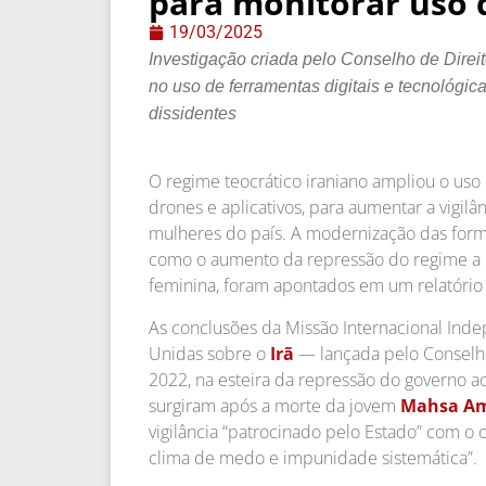
para monitorar uso 
19/03/2025
Investigação criada pelo Conselho de Dir
no uso de ferramentas digitais e tecnológic
dissidentes
O regime teocrático iraniano ampliou o uso 
drones e aplicativos, para aumentar a vigil
mulheres do país. A modernização das form
como o aumento da repressão do regime a d
feminina, foram apontados em um relatóri
As conclusões da Missão Internacional Ind
Unidas sobre o
Irã
— lançada pelo Consel
2022, na esteira da repressão do governo ao
surgiram após a morte da jovem
Mahsa Am
vigilância “patrocinado pelo Estado” com o 
clima de medo e impunidade sistemática”.