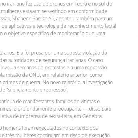
rno iraniano fez uso de drones em Teerã e no sul do
as mulheres estavam se vestindo em conformidade
 missão, Shaheen Sardar Ali, apontou também para um
 de aplicativos e tecnologia de reconhecimento facial
om o objetivo específico de monitorar “o que uma
2 anos. Ela foi presa por uma suposta violação da
das autoridades de segurança iranianas. O caso
 levou a semanas de protestos e a uma repressão
ela missão da ONU, em relatório anterior, como
a crimes de guerra. No novo relatório, a investigação
 “silenciamento e repressão”.
ontínua de manifestantes, famílias de vítimas e
eninas, é profundamente preocupante — disse Sara
oletiva de imprensa de sexta-feira, em Genebra.
10 homens foram executados no contexto dos
 e três mulheres continuam em risco de execução.