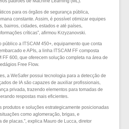
los padrões de Machine Learning (ML).
máticos para os órgãos de segurança pública,
mana constante. Assim, é possível otimizar equipes
 bairros, cidades, estados e até países,
formações críticas”, afirmou Krzyzanovski.
ao público a ITSCAM 450+, equipamento que conta
PR embarcado e APIs, a linha ITSCAM FF composta
 FF 600, que oferecem solução completa na área de
pedágios Free Flow.
tes, a WeSafer possui tecnologia para a detecção de
ados de IA são capazes de auxiliar profissionais,
ança privada, trazendo elementos para tomadas de
erando respostas mais eficientes.
 produtos e soluções estrategicamente posicionadas
r situações como aglomeração, brigas, e
 de placas.”, explica Mauro de Lucca, diretor