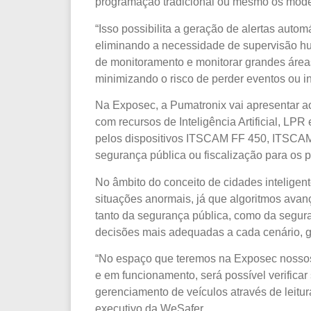
programação tradicional ou mesmo os mode
“Isso possibilita a geração de alertas auto
eliminando a necessidade de supervisão hu
de monitoramento e monitorar grandes áreas,
minimizando o risco de perder eventos ou in
Na Exposec, a Pumatronix vai apresentar 
com recursos de Inteligência Artificial, L
pelos dispositivos ITSCAM FF 450, ITSCAM
segurança pública ou fiscalização para os 
No âmbito do conceito de cidades inteligen
situações anormais, já que algoritmos avanç
tanto da segurança pública, como da segur
decisões mais adequadas a cada cenário, g
“No espaço que teremos na Exposec nossos
e em funcionamento, será possível verifica
gerenciamento de veículos através de leitura
executivo da WeSafer.