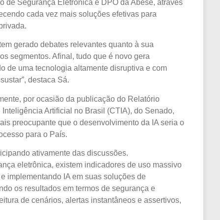
ico de Segurança Eletrônica e DPO da Abese, através
ecendo cada vez mais soluções efetivas para
privada.
 e tem gerado debates relevantes quanto à sua
os segmentos. Afinal, tudo que é novo gera
do de uma tecnologia altamente disruptiva e com
sustar”, destaca Sá.
ente, por ocasião da publicação do Relatório
nteligência Artificial no Brasil (CTIA), do Senado,
mais preocupante que o desenvolvimento da IA seria o
ocesso para o País.
icipando ativamente das discussões.
nça eletrônica, existem indicadores de uso massivo
o e implementando IA em suas soluções de
ndo os resultados em termos de segurança e
itura de cenários, alertas instantâneos e assertivos,