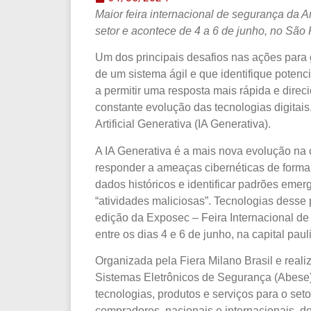
Maior feira internacional de segurança da 
setor e acontece de 4 a 6 de junho, no São
Um dos principais desafios nas ações para 
de um sistema ágil e que identifique pote
a permitir uma resposta mais rápida e dire
constante evolução das tecnologias digitais
Artificial Generativa (IA Generativa).
A IA Generativa é a mais nova evolução na 
responder a ameaças cibernéticas de forma 
dados históricos e identificar padrões eme
“atividades maliciosas”. Tecnologias desse 
edição da Exposec – Feira Internacional de
entre os dias 4 e 6 de junho, na capital pauli
Organizada pela Fiera Milano Brasil e real
Sistemas Eletrônicos de Segurança (Abese)
tecnologias, produtos e serviços para o set
compradores, nacionais e internacionais, de