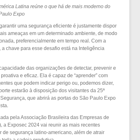
América Latina reúne o que há de mais moderno do
 Paulo Expo
garantir uma segurança eficiente é justamente dispor
nciais ameaças em um determinado ambiente, de modo
cionada, preferencialmente em tempo real. Com a
, a chave para esse desafio está na Inteligência
capacidade das organizações de detectar, prevenir e
proativa e eficaz. Ela é capaz de “aprender” com
rgentes que podem indicar perigo ou, podemos dizer,
porte estarão à disposição dos visitantes da 25ª
 Segurança, que abrirá as portas do São Paulo Expo
sta.
izada pela Associação Brasileira das Empresas de
, a Exposec 2024 vai reunir as mais recentes
or de segurança latino-americano, além de atrair
 toda a cadeia produtiva.