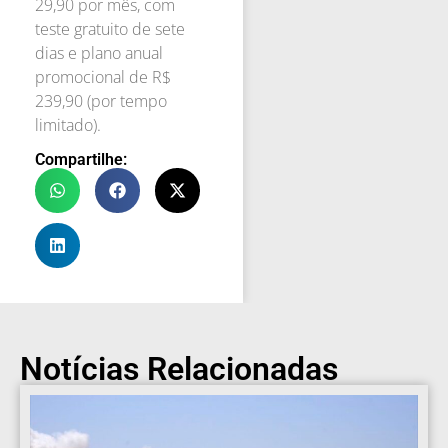
29,90 por mês, com
teste gratuito de sete
dias e plano anual
promocional de R$
239,90 (por tempo
limitado).
Compartilhe:
Notícias Relacionadas