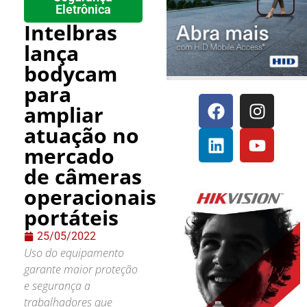
Eletrônica
Intelbras
lança
bodycam
para
ampliar
atuação no
mercado
de câmeras
operacionais
portáteis
25/05/2022
Uso do equipamento
garante maior proteção
e segurança a
trabalhadores que