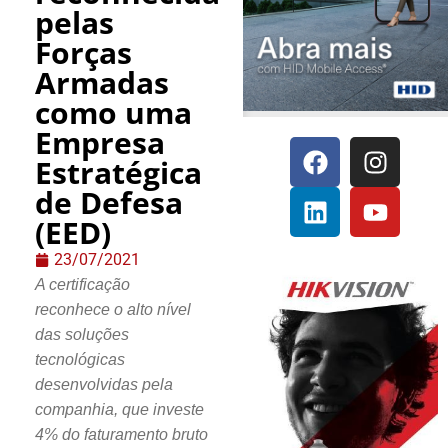
pelas
Forças
Armadas
como uma
Empresa
Estratégica
de Defesa
(EED)
23/07/2021
A certificação
reconhece o alto nível
das soluções
tecnológicas
desenvolvidas pela
companhia, que investe
4% do faturamento bruto