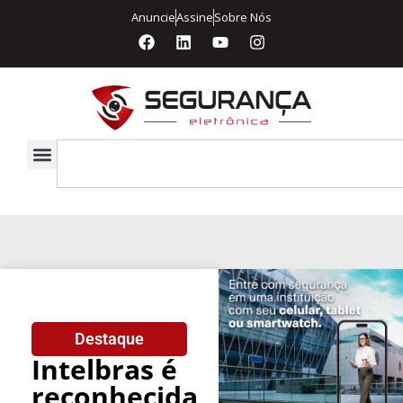
Anuncie
Assine
Sobre Nós
Destaque
Intelbras é
reconhecida