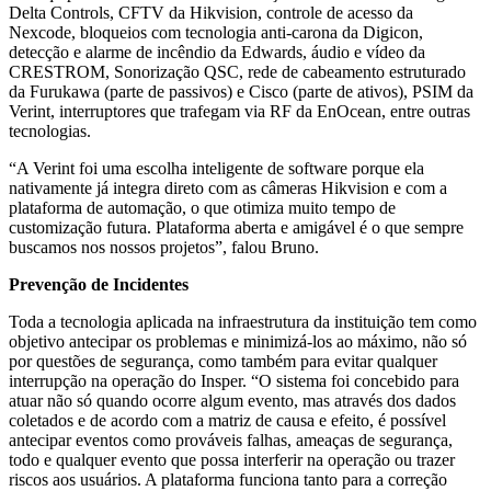
Delta Controls, CFTV da Hikvision, controle de acesso da
Nexcode, bloqueios com tecnologia anti-carona da Digicon,
detecção e alarme de incêndio da Edwards, áudio e vídeo da
CRESTROM, Sonorização QSC, rede de cabeamento estruturado
da Furukawa (parte de passivos) e Cisco (parte de ativos), PSIM da
Verint, interruptores que trafegam via RF da EnOcean, entre outras
tecnologias.
“A Verint foi uma escolha inteligente de software porque ela
nativamente já integra direto com as câmeras Hikvision e com a
plataforma de automação, o que otimiza muito tempo de
customização futura. Plataforma aberta e amigável é o que sempre
buscamos nos nossos projetos”, falou Bruno.
Prevenção de Incidentes
Toda a tecnologia aplicada na infraestrutura da instituição tem como
objetivo antecipar os problemas e minimizá-los ao máximo, não só
por questões de segurança, como também para evitar qualquer
interrupção na operação do Insper. “O sistema foi concebido para
atuar não só quando ocorre algum evento, mas através dos dados
coletados e de acordo com a matriz de causa e efeito, é possível
antecipar eventos como prováveis falhas, ameaças de segurança,
todo e qualquer evento que possa interferir na operação ou trazer
riscos aos usuários. A plataforma funciona tanto para a correção