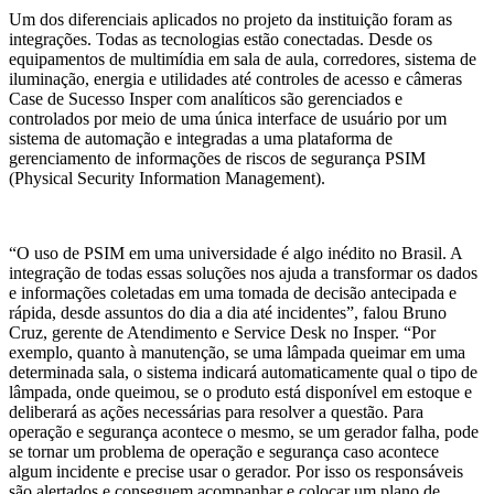
Um dos diferenciais aplicados no projeto da instituição foram as
integrações. Todas as tecnologias estão conectadas. Desde os
equipamentos de multimídia em sala de aula, corredores, sistema de
iluminação, energia e utilidades até controles de acesso e câmeras
Case de Sucesso Insper com analíticos são gerenciados e
controlados por meio de uma única interface de usuário por um
sistema de automação e integradas a uma plataforma de
gerenciamento de informações de riscos de segurança PSIM
(Physical Security Information Management).
“O uso de PSIM em uma universidade é algo inédito no Brasil. A
integração de todas essas soluções nos ajuda a transformar os dados
e informações coletadas em uma tomada de decisão antecipada e
rápida, desde assuntos do dia a dia até incidentes”, falou Bruno
Cruz, gerente de Atendimento e Service Desk no Insper. “Por
exemplo, quanto à manutenção, se uma lâmpada queimar em uma
determinada sala, o sistema indicará automaticamente qual o tipo de
lâmpada, onde queimou, se o produto está disponível em estoque e
deliberará as ações necessárias para resolver a questão. Para
operação e segurança acontece o mesmo, se um gerador falha, pode
se tornar um problema de operação e segurança caso acontece
algum incidente e precise usar o gerador. Por isso os responsáveis
são alertados e conseguem acompanhar e colocar um plano de