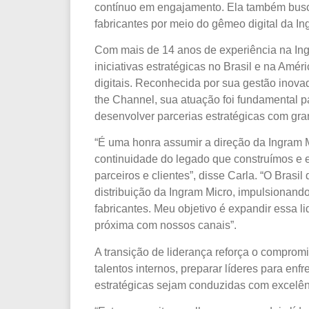
contínuo em engajamento. Ela também buscar
fabricantes por meio do gêmeo digital da In
Com mais de 14 anos de experiência na Ing
iniciativas estratégicas no Brasil e na Amér
digitais. Reconhecida por sua gestão ino
the Channel, sua atuação foi fundamental 
desenvolver parcerias estratégicas com gra
“É uma honra assumir a direção da Ingram M
continuidade do legado que construímos e e
parceiros e clientes”, disse Carla. “O Bra
distribuição da Ingram Micro, impulsionando
fabricantes. Meu objetivo é expandir essa
próxima com nossos canais”.
A transição de liderança reforça o compro
talentos internos, preparar líderes para enf
estratégicas sejam conduzidas com excelênc