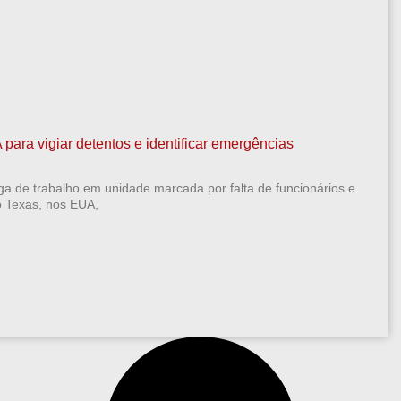
para vigiar detentos e identificar emergências
rga de trabalho em unidade marcada por falta de funcionários e
o Texas, nos EUA,