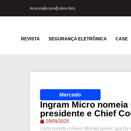
Anuncie
Assine
Sobre Nós
REVISTA
SEGURANÇA ELETRÔNICA
CASE
Mercado
Ingram Micro nomeia 
presidente e Chief Co
29/09/2025
Carla sucede a Flavio Moraes Junior, que fo