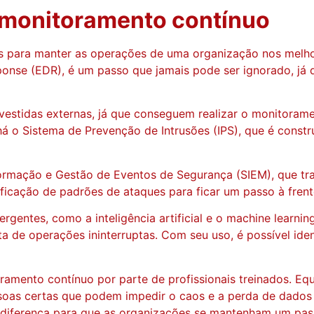
 monitoramento contínuo
s para manter as operações de uma organização nos melhore
ponse (EDR), é um passo que jamais pode ser ignorado, já
investidas externas, já que conseguem realizar o monitorame
 há o Sistema de Prevenção de Intrusões (IPS), que é constr
ormação e Gestão de Eventos de Segurança (SIEM), que tra
ntificação de padrões de ataques para ficar um passo à fr
gentes, como a inteligência artificial e o machine learni
ta de operações ininterruptas. Com seu uso, é possível ide
ramento contínuo por parte de profissionais treinados. Eq
ssoas certas que podem impedir o caos e a perda de dados
 diferença para que as organizações se mantenham um pass