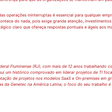
das operações ininterruptas é essencial para qualquer emp
contece do nada, pois exige grande atenção, investimentos
égico claro que ofereça respostas pontuais e ágeis aos mai
eral Fluminense (RJ), com mais de 12 anos trabalhando c
ui um histórico comprovado em liderar projetos de TI fo
entação de projetos nos modelos SaaS e On-premises em g
 da Genetec na América Latina, o foco do seu trabalho é g