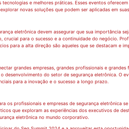
s tecnologias e melhores práticas. Esses eventos oferecem
 explorar novas soluções que podem ser aplicadas em suas
urança eletrônica devem assegurar que sua importância se
, crucial para o sucesso e a continuidade do negócio. Pro
ios para a alta direção são aqueles que se destacam e imp
ctar grandes empresas, grandes profissionais e grandes f
 o desenvolvimento do setor de segurança eletrônica. O e
nciais para a inovação e o sucesso a longo prazo.
a os profissionais e empresas de segurança eletrônica s
áticos que exploram as experiências dos executivos de de
gurança eletrônica no mundo corporativo.
icipar do Seg Summit 2024 e a aproveitar esta oportunidad