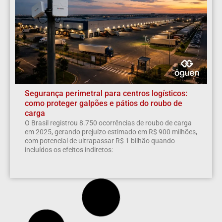
Segurança perimetral para centros logísticos:
como proteger galpões e pátios do roubo de
carga
O Brasil registrou 8.750 ocorrências de roubo de carga
em 2025, gerando prejuízo estimado em R$ 900 milhões,
com potencial de ultrapassar R$ 1 bilhão quando
incluídos os efeitos indiretos: