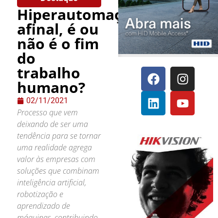
Hiperautomação:
afinal, é ou
não é o fim
do
trabalho
humano?
02/11/2021
Processo que vem
deixando de ser uma
tendência para se tornar
uma realidade agrega
valor às empresas com
soluções que combinam
inteligência artificial,
robotização e
aprendizado de
máquinas, contribuindo