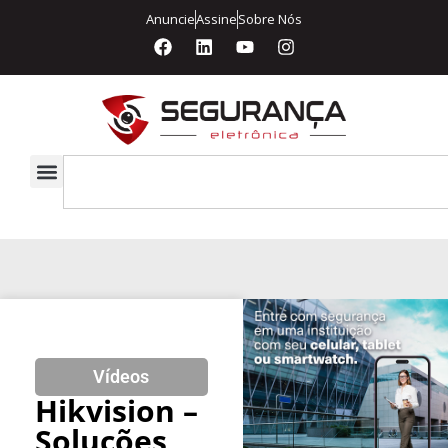
Anuncie
Assine
Sobre Nós
Vídeos
Hikvision –
Soluções