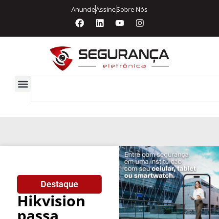
Anuncie
Assine
Sobre Nós
Destaque
Hikvision
passa