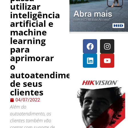
utilizar
inteligência
artificial e
machine
learning
para
aprimorar
o
autoatendimento
de seus
clientes
04/07/2022
Além do
autoatendimento, os
clientes também vão
contar com suporte de