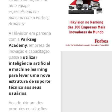
uma equipe
especializada em
parceria com a Parkseg
Academy
A Hikvision em parceria
com a
Parkseg
Academy
, empresa de
inovação e capacitação,
passa a
utilizar
inteligência artificial
e machine learning
para levar uma nova
estrutura de suporte
técnico aos seus
usuários
.
Ao adquirir um dos
produtos ou soluções