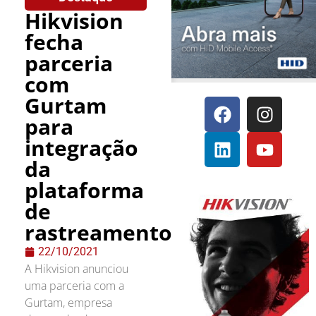
Hikvision
fecha
parceria
com
Gurtam
para
integração
da
plataforma
de
rastreamento
22/10/2021
A Hikvision anunciou
uma parceria com a
Gurtam, empresa