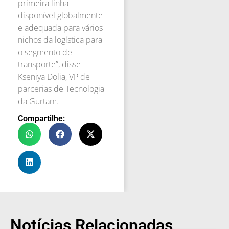
primeira linha
disponível globalmente
e adequada para vários
nichos da logística para
o segmento de
transporte”, disse
Kseniya Dolia, VP de
parcerias de Tecnologia
da Gurtam.
Compartilhe:
Notícias Relacionadas